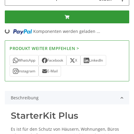
ing...
Komponenten werden geladen ...
PRODUKT WEITER EMPFEHLEN >
WhatsApp
Facebook
X
LinkedIn
Instagram
E-Mail
Beschreibung
StarterKit Plus
Es ist für den Schutz von Häusern, Wohnungen, Büros