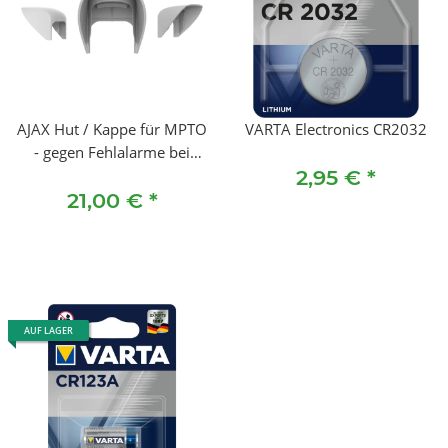
AJAX Hut / Kappe für MPTO
VARTA Electronics CR2032
- gegen Fehlalarme bei
Regen, Schnee etc, Weiß
2,95 €
*
21,00 €
*
AUF LAGER