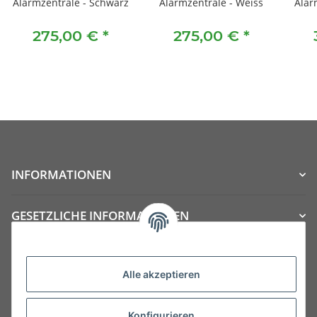
Alarmzentrale - Schwarz
Alarmzentrale - Weiss
Alar
275,00 €
*
275,00 €
*
INFORMATIONEN
GESETZLICHE INFORMATIONEN
Kategorien
Alle akzeptieren
Konfigurieren