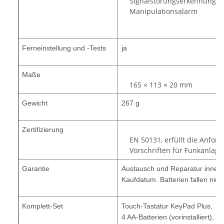
Signalstörungserkennung
Manipulationsalarm
Ferneinstellung und -Tests
ja
Maße
165 × 113 × 20 mm
Gewicht
267 g
Zertifizierung
EN 50131, erfüllt die Anfor
Vorschriften für Funkanlage
Garantie
Austausch und Reparatur inner
Kaufdatum. Batterien fallen nicht
Komplett-Set
Touch-Tastatur KeyPad Plus,
4 AA-Batterien (vorinstalliert),
In