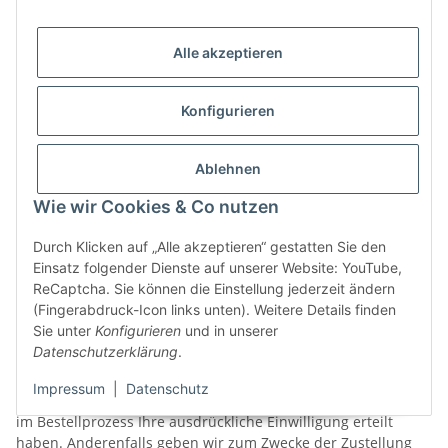
gemäß Art. 6 Abs. 1 lit. b DSGVO nur den Namen des
Empfängers und die Lieferadresse an den Anbieter weiter.
Alle akzeptieren
Die Weitergabe erfolgt nur, soweit dies für die
Warenlieferung erforderlich ist. In diesem Fall ist eine
vorherige Abstimmung des Liefertermins mit dem Anbieter
Konfigurieren
bzw. die Lieferankündigung nicht möglich.
Die Einwilligung kann jederzeit mit Wirkung für die Zukunft
Ablehnen
gegenüber dem oben bezeichneten Verantwortlichen oder
gegenüber dem Anbieter widerrufen werden.
Wie wir Cookies & Co nutzen
- Hermes
Durch Klicken auf „Alle akzeptieren“ gestatten Sie den
Als Transportdienstleister nutzen wir den nachstehenden
Einsatz folgender Dienste auf unserer Website: YouTube,
Anbieter: Hermes Logistik Gruppe Deutschland GmbH,
ReCaptcha. Sie können die Einstellung jederzeit ändern
Essener Straße 89, 22419 Hamburg, Deutschland
(Fingerabdruck-Icon links unten). Weitere Details finden
Sie unter
Konfigurieren
und in unserer
Wir geben Ihre E-Mail-Adresse und/oder Telefonnummer
Datenschutzerklärung
.
gemäß Art. 6 Abs. 1 lit. a DSGVO vor der Zustellung der Ware
zum Zweck der Abstimmung eines Liefertermins bzw. zur
Impressum
|
Datenschutz
Lieferankündigung an den Anbieter weiter, sofern Sie hierfür
im Bestellprozess Ihre ausdrückliche Einwilligung erteilt
haben. Anderenfalls geben wir zum Zwecke der Zustellung