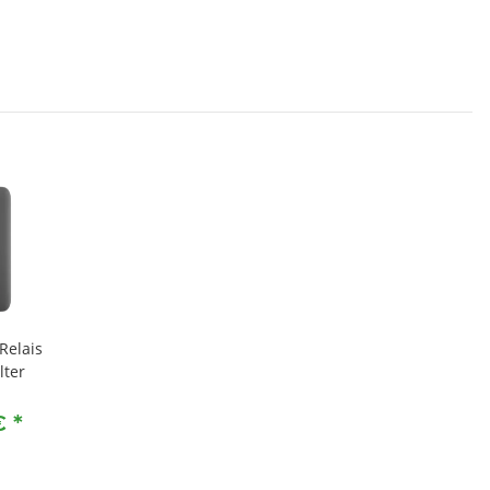
Relais
lter
€
*