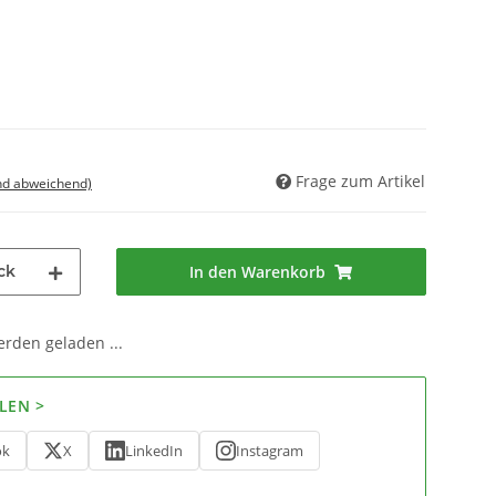
Frage zum Artikel
nd abweichend)
ck
In den Warenkorb
den geladen ...
LEN >
ok
X
LinkedIn
Instagram