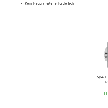
Kein Neutralleiter erforderlich
AJAX Li
f
1