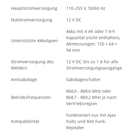
Hauptstromversorgung
110–255 V, 50/60 Hz
Notstromversorgung
12 V DC
Akku mit 4 Ah oder 7 A·h
Kapazität (nicht enthalten),
Unterstützte Akkutypen
Abmessungen: 150 × 64 ×
94 mm
Stromversorgung des
12 V DC, bis zu 1 A für alle
Melders
Stromversorgungsausgänge
Antisabotage
Sabotageschalter
868,0 - 868,6 MHz oder
Betriebsfrequenzen
868,7 - 869,2 MHz je nach
Vertriebsregion
Funktioniert nur mit Ajax
Kompatibilität
hubs und ReX Funk-
Repeater