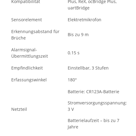
Kompatibilität
Plus, ReX, ocBridge Plus,
uartBridge
Sensorelement
Elektretmikrofon
Erkennungsabstand für
Bis zu 9 m
Brüche
Alarmsignal-
0.15 s
Übermittlungszeit
Empfindlichkeit
Einstellbar, 3 Stufen
Erfassungswinkel
180°
Batterie: CR123A-Batterie
Stromversorgungsspannung:
Netzteil
3 V
Batterielaufzeit – bis zu 7
Jahre